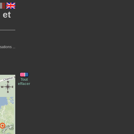
 et
ations ...
Tout
effacer