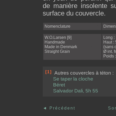
de manière insolente su
surface du couvercle.
Nomenclature
Dimen
W.O.Larsen [9]
Long :
Handmade
Haut :
Made in Denmark
(sans 
Straight Grain
Ø int. 
Poids :
[1]
Autres couvercles à téton :
Se taper la cloche
Béret
Salvador Dali, 5h 55
◄
Précédent
So